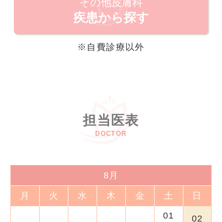
その他皮膚科
疾患から探す
※自費診療以外
担当医表
DOCTOR
8月
月
火
水
木
金
土
日
27
31
28
30
01
29
02
AM今
AM休