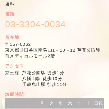
膚科
電話
03-3304-0034
所在地
〒157-0062
東京都世田谷区南烏山1－13－12 芦花公園駅
前メディカルモール2階
アクセス
京王線
芦花公園駅 徒歩1分
八幡山駅 徒歩10分
千歳烏山駅 徒歩11分
診療時間
月
火
水
木
金
土
日祝