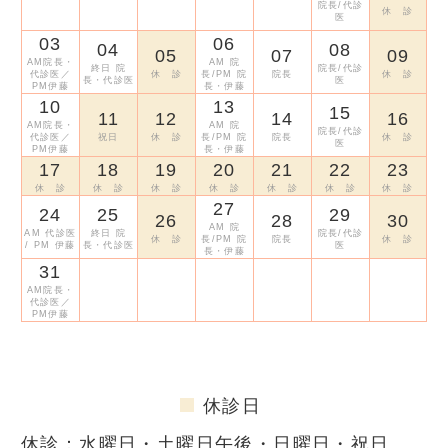
AM福
AM今
院長/代診
井/PM※臼
休 診
診/PM東京
休 診
原/PM今井
井/PM今井
医
井
医大
03
06
04
08
05
07
09
AM院長・
AM 院
終日 院
院長/代診
代診医／
休 診
長/PM 院
院長
休 診
長・代診医
医
PM伊藤
長・伊藤
10
13
15
11
12
14
16
AM院長・
AM 院
院長/代診
代診医／
祝日
休 診
長/PM 院
院長
休 診
医
PM伊藤
長・伊藤
17
18
19
20
21
22
23
休 診
休 診
休 診
休 診
休 診
休 診
休 診
27
24
25
29
26
28
30
AM 院
AM 代診医
終日 院
院長/代診
休 診
長/PM 院
院長
休 診
/ PM 伊藤
長・代診医
医
長・伊藤
31
04
01
03
02
05
06
AM院長・
AM休
AM福
AM今
代診医／
休 診
診/PM東京
AM今井
休 診
原/PM今井
井/PM今井
PM伊藤
医大
休診日
休診：水曜日・土曜日午後・日曜日・祝日